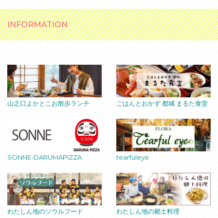
INFORMATION
山之口よかとこお散歩ランチ
ごはんとおかず 都城 まるた食堂
SONNE-DARUMAPIZZA
tearfuleye
わたしん地のソウルフード
わたしん地の郷土料理