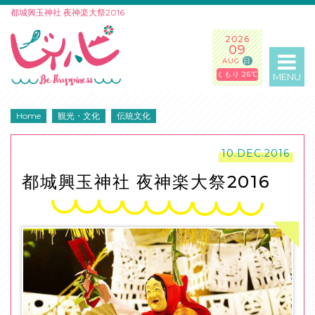
都城興玉神社 夜神楽大祭2016
2026
09
AUG
日
くもり 26℃
MENU
Home
観光・文化
伝統文化
10.DEC.2016
都城興玉神社 夜神楽大祭2016