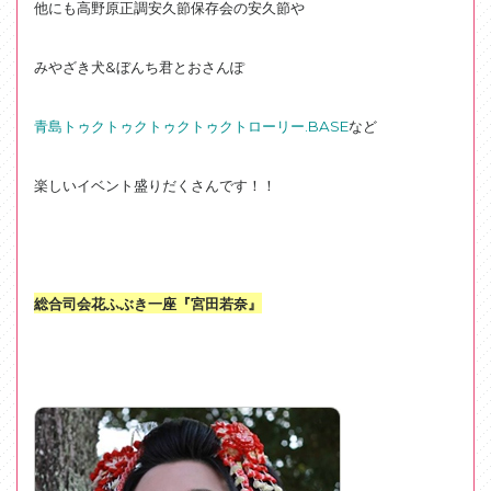
他にも高野原正調安久節保存会の安久節や
みやざき犬&ぼんち君とおさんぽ
青島トゥクトゥクトゥクトゥクトローリー.BASE
など
楽しいイベント盛りだくさんです！！
総合司会花ふぶき一座『宮田若奈』