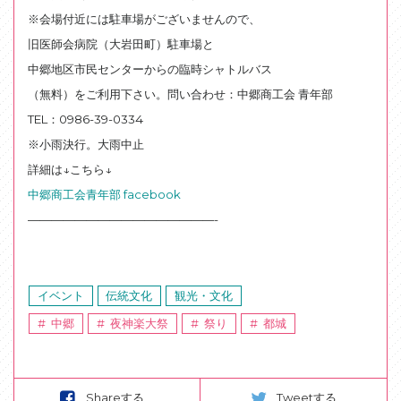
※会場付近には駐車場がございませんので、
旧医師会病院（大岩田町）駐車場と
中郷地区市民センターからの臨時シャトルバス
（無料）をご利用下さい。
問い合わせ：中郷商工会 青年部
TEL：0986-39-0334
※小雨決行。大雨中止
詳細は↓こちら↓
中郷商工会青年部 facebook
————————————————-
イベント
伝統文化
観光・文化
中郷
夜神楽大祭
祭り
都城
Shareする
Tweetする