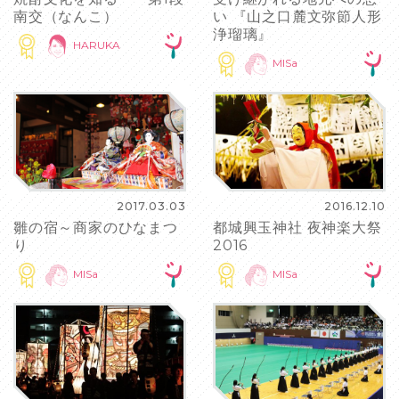
南交（なんこ）
い 『山之口麓文弥節人形
浄瑠璃』
HARUKA
MISa
2017.03.03
2016.12.10
雛の宿～商家のひなまつ
都城興玉神社 夜神楽大祭
り
2016
MISa
MISa