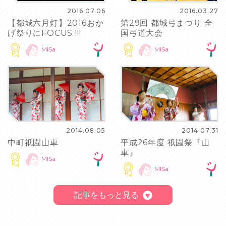
2016.07.06
2016.03.27
【都城六月灯】2016おか
第29回 都城弓まつり 全
げ祭りにFOCUS !!!
国弓道大会
MISa
MISa
2014.08.05
2014.07.31
中町祇園山車
平成26年度 祇園祭『山
車』
MISa
MISa
記事をもっと見る