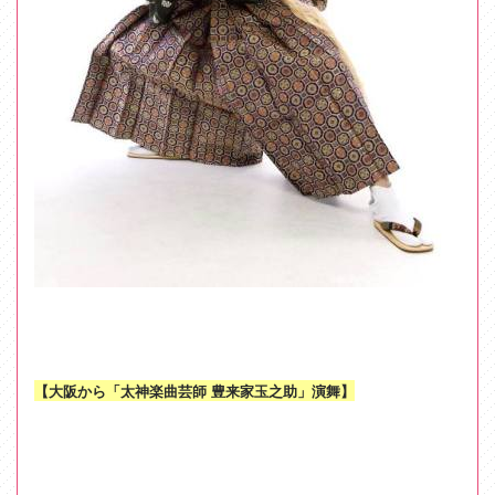
【大阪から「太神楽曲芸師 豊来家玉之助」演舞】