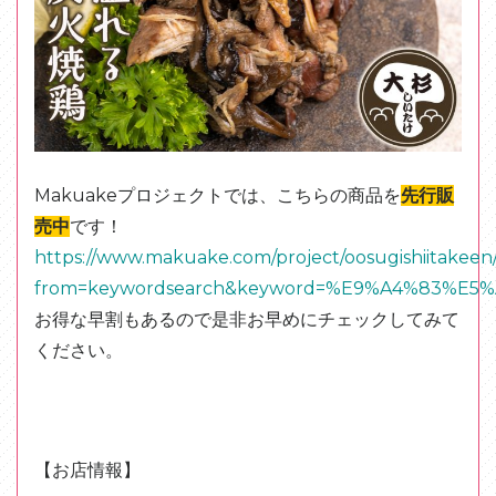
Makuakeプロジェクトでは、こちらの商品を
先行販
売中
です！
https://www.makuake.com/project/oosugishiitakeen
from=keywordsearch&keyword=%E9%A4%83%E5%A
お得な早割もあるので是非お早めにチェックしてみて
ください。
【お店情報】