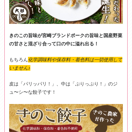
きのこの旨味が宮崎ブランドポークの旨味と国産野菜
の甘さと混ざり合って口の中に溢れ出る！
もちろん
化学調味料や保存料・着色料は一切使用して
いません
♪
皮は「パリッパリ！」、中は「ぷりっぷり！」のジ
ュ〜シ〜な餃子です！