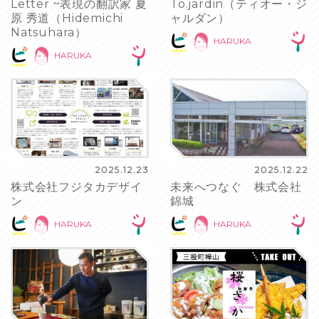
Letter ~表現の翻訳家 夏
To.jardin（ティオー・ジ
原 秀道（Hidemichi
ャルダン）
Natsuhara）
HARUKA
HARUKA
2025.12.23
2025.12.22
株式会社フジタカデザイ
未来へつなぐ 株式会社
ン
錦城
HARUKA
HARUKA