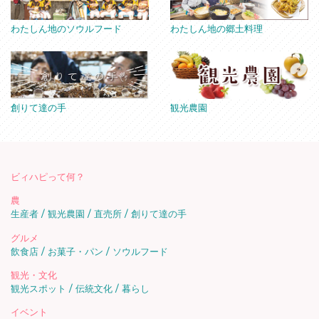
わたしん地のソウルフード
わたしん地の郷土料理
創りて達の手
観光農園
ビィハピって何？
農
生産者
観光農園
直売所
創りて達の手
グルメ
飲食店
お菓子・パン
ソウルフード
観光・文化
観光スポット
伝統文化
暮らし
イベント