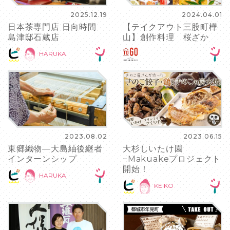
2025.12.19
2024.04.01
日本茶専門店 日向時間
【テイクアウト三股町樺
島津邸石蔵店
山】創作料理 桜ざか
HARUKA
2023.08.02
2023.06.15
東郷織物―大島紬後継者
大杉しいたけ園
インターンシップ
−Makuakeプロジェクト
開始！
HARUKA
KEIKO