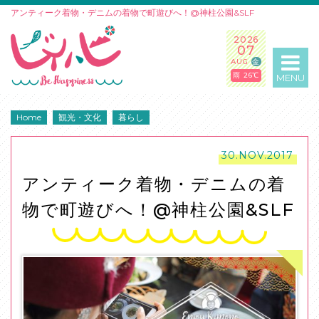
アンティーク着物・デニムの着物で町遊びへ！@神柱公園&SLF
2026
07
AUG
金
雨 26℃
MENU
Home
観光・文化
暮らし
30.NOV.2017
アンティーク着物・デニムの着
物で町遊びへ！@神柱公園&SLF