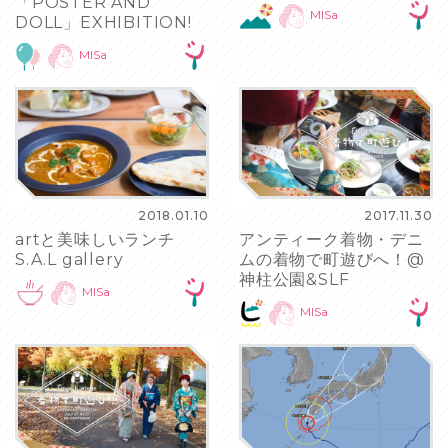
「POSTER AND
MISa
DOLL」EXHIBITION!
MISa
2018.01.10
2017.11.30
artと美味しいランチ
アンティーク着物・デニ
S.A.L gallery
ムの着物で町遊びへ！@
神柱公園&SLF
MISa
MISa