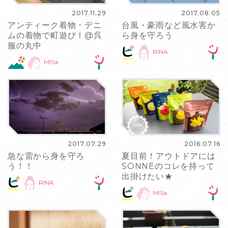
2017.11.29
2017.08.05
アンティーク着物・デニ
台風・豪雨など風水害か
ムの着物で町遊び！@呉
ら身を守ろう
服の丸中
RINA
MISa
2017.07.29
2016.07.16
急な雷から身を守ろ
夏目前！アウトドアには
う！！
SONNEのコレを持って
出掛けたい★
RINA
MISa