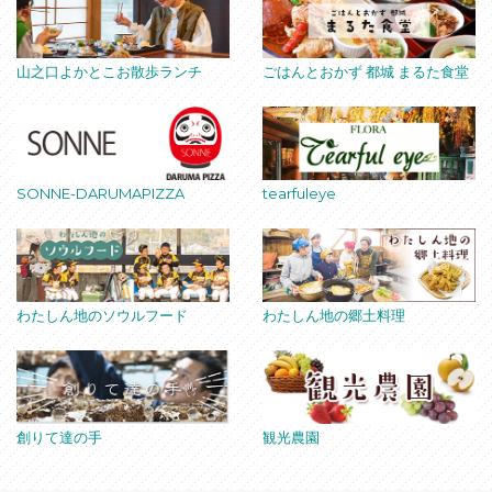
山之口よかとこお散歩ランチ
ごはんとおかず 都城 まるた食堂
SONNE-DARUMAPIZZA
tearfuleye
わたしん地のソウルフード
わたしん地の郷土料理
創りて達の手
観光農園