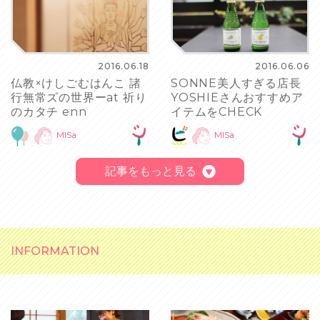
2016.06.18
2016.06.06
仏教×けしごむはんこ 諸
SONNE美人すぎる店長
行無常ズの世界ーat 祈り
YOSHIEさんおすすめア
のカタチ enn
イテムをCHECK
MISa
MISa
記事をもっと見る
INFORMATION