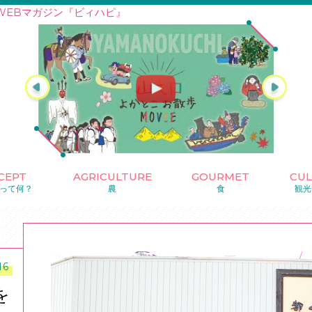
WEBマガジン『ビィハピ』
CEPT
AGRICULTURE
GOURMET
CU
って何？
農
食
観光
16
を