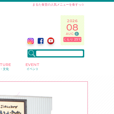
まるた食堂の人気メニューを食すっ☆
2026
08
AUG
土
くもり 25℃
LTURE
EVENT
・文化
イベント