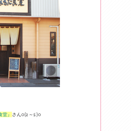
食堂』
さん
o(≧～≦)o