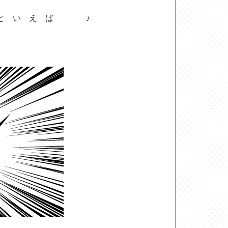
と い え ば ♪