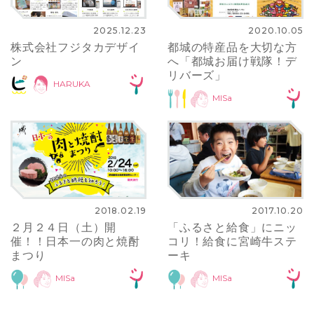
2025.12.23
2020.10.05
株式会社フジタカデザイ
都城の特産品を大切な方
ン
へ「都城お届け戦隊！デ
リバーズ」
HARUKA
MISa
2018.02.19
2017.10.20
２月２４日（土）開
「ふるさと給食」にニッ
催！！日本一の肉と焼酎
コリ！給食に宮崎牛ステ
まつり
ーキ
MISa
MISa