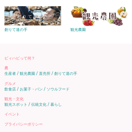
創りて達の手
観光農園
ビィハピって何？
農
生産者
観光農園
直売所
創りて達の手
グルメ
飲食店
お菓子・パン
ソウルフード
観光・文化
観光スポット
伝統文化
暮らし
イベント
プライバシーポリシー