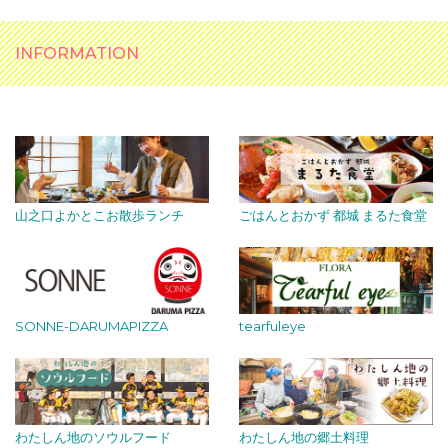
INFORMATION
山之口よかとこお散歩ランチ
ごはんとおかず 都城 まるた食堂
SONNE-DARUMAPIZZA
tearfuleye
わたしん地のソウルフード
わたしん地の郷土料理