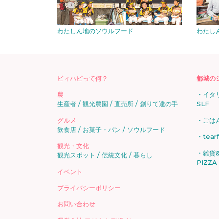
わたしん地のソウルフード
わたし
ビィハピって何？
都城の
農
イタ
生産者
観光農園
直売所
創りて達の手
SLF
グルメ
ごは
飲食店
お菓子・パン
ソウルフード
tear
観光・文化
雑貨&
観光スポット
伝統文化
暮らし
PIZZA
イベント
プライバシーポリシー
お問い合わせ