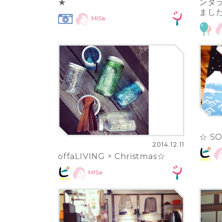
★
ンタ
まし
MISa
☆ SO
2014.12.11
offaLIVING × Christmas☆
MISa