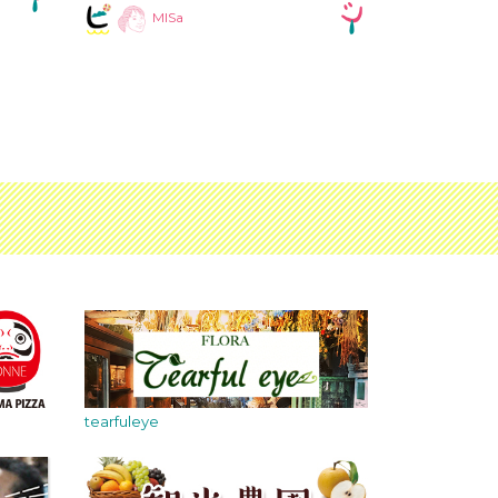
MISa
tearfuleye