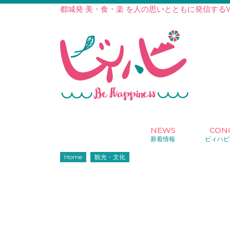
都城発 美・食・楽 を人の思いとともに発信する
NEWS
CON
新着情報
ビィハピ
Home
観光・文化