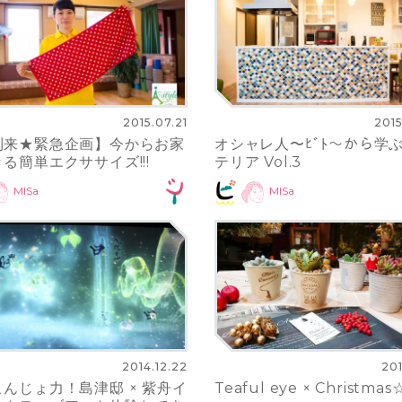
2015.07.21
2015
到来★緊急企画】今からお家
オシャレ人〜ﾋﾞﾄ〜から学
る簡単エクササイズ!!!
テリア Vol.3
MISa
MISa
2014.12.22
201
んじょ力！島津邸 × 紫舟イ
Teaful eye × Christmas