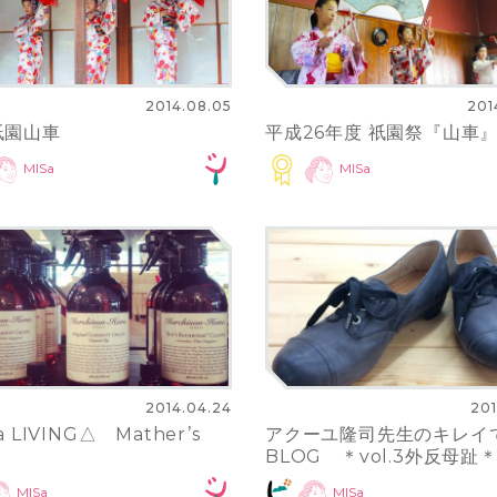
2014.08.05
201
祇園山車
平成26年度 祇園祭『山車
MISa
MISa
2014.04.24
201
a LIVING△ Mather’s
アクーユ隆司先生のキレイ
BLOG ＊vol.3外反母趾
MISa
MISa