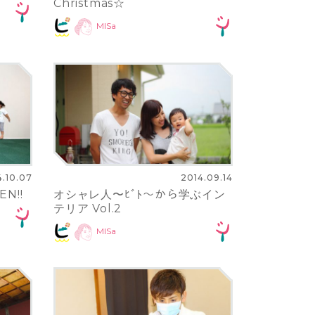
Christmas☆
MISa
4.10.07
2014.09.14
N!!
オシャレ人〜ﾋﾞﾄ〜から学ぶイン
テリア Vol.2
MISa