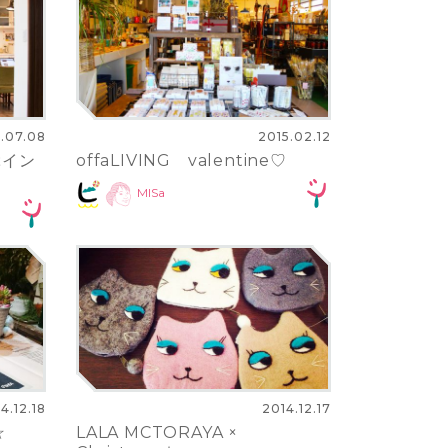
.07.08
2015.02.12
ぶイン
offaLIVING valentine♡
MISa
4.12.18
2014.12.17
☆
LALA MCTORAYA ×