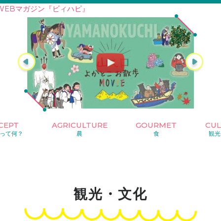
WEBマガジン『ビィハピ』
CEPT
AGRICULTURE
GOURMET
CU
って何？
農
食
観光
観光・文化