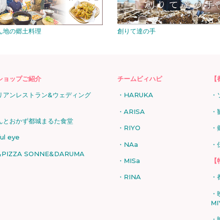
ん地の郷土料理
創りて達の手
ショップご紹介
チームビィハピ
【
リアンレストラン&ウェディング
HARUKA
ARISA
んとおかず都城まるた食堂
RIYO
ful eye
NAa
PIZZA SONNE&DARUMA
MISa
【
RINA
MI