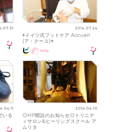
4.07.31
2014.07.24
』
◉ドイツ式フットケア Accueil
(ア・クーユ)◉
MISa
4.04.11
2014.04.10
でいる
◎HP開設のお知らせ◎トリニテ
＊
ィサロン&ヒーリングスクール ア
ムリタ