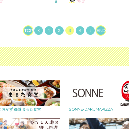
TOP
1
2
3
4
END
とおかず 都城 まるた食堂
SONNE-DARUMAPIZZA