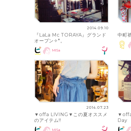
2014.09.10
『LaLa Mc TORAYA』グランド
中町
オープン✧*。
MISa
2014.07.23
▼offa LIVING▼この夏オススメ
▼off
のアイテム!!
Day
MISa