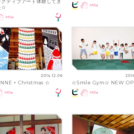
ラクティブアート体験してき
MISa
た☆
MISa
2014.12.06
201
NNE × Christmas ☆
☆Smile Gym☆ NEW OPE
MISa
MISa