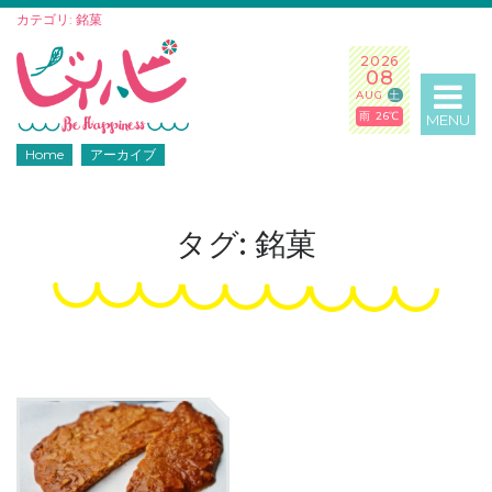
カテゴリ: 銘菓
2026
08
AUG
土
雨 26℃
MENU
Home
アーカイブ
タグ: 銘菓