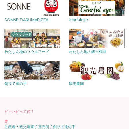
SONNE-DARUMAPIZZA
tearfuleye
わたしん地のソウルフード
わたしん地の郷土料理
創りて達の手
観光農園
ビィハピって何？
農
生産者
観光農園
直売所
創りて達の手