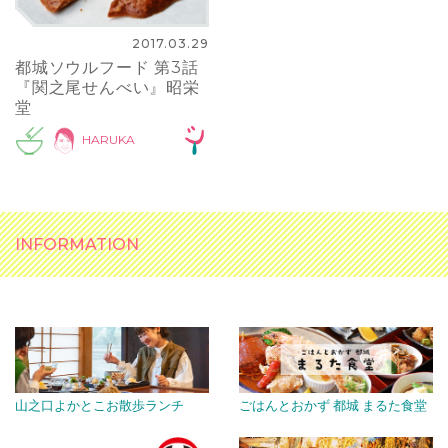
2017.03.29
都城ソウルフード 第3話
『関之尾せんべい』昭栄
堂
HARUKA
INFORMATION
山之口よかとこお散歩ランチ
ごはんとおかず 都城 まるた食堂