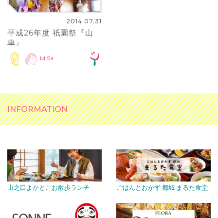
2014.07.31
平成26年度 祇園祭『山
車』
MISa
INFORMATION
山之口よかとこお散歩ランチ
ごはんとおかず 都城 まるた食堂