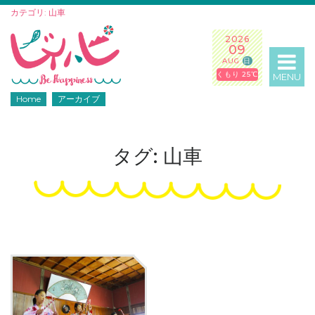
カテゴリ: 山車
2026
09
AUG
日
くもり 25℃
MENU
Home
アーカイブ
タグ: 山車