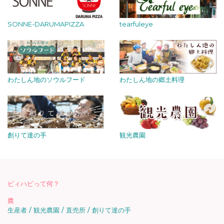
SONNE-DARUMAPIZZA
tearfuleye
わたしん地のソウルフード
わたしん地の郷土料理
創りて達の手
観光農園
ビィハピって何？
農
生産者
観光農園
直売所
創りて達の手