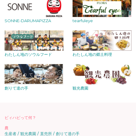
SONNE-DARUMAPIZZA
tearfuleye
わたしん地のソウルフード
わたしん地の郷土料理
創りて達の手
観光農園
ビィハピって何？
農
生産者
観光農園
直売所
創りて達の手