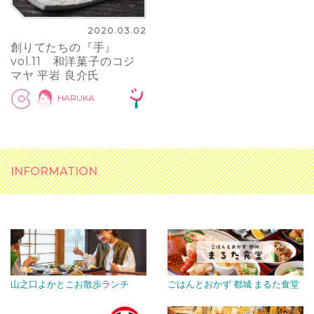
2020.03.02
創りてたちの『手』
vol.11 和洋菓子のコジ
マヤ 平岩 良介氏
HARUKA
INFORMATION
山之口よかとこお散歩ランチ
ごはんとおかず 都城 まるた食堂