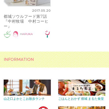
2017.05.20
都城ソウルフード第7話
『中村牧場 中村コーヒ
ー』
HARUKA
INFORMATION
山之口よかとこお散歩ランチ
ごはんとおかず 都城 まるた食堂