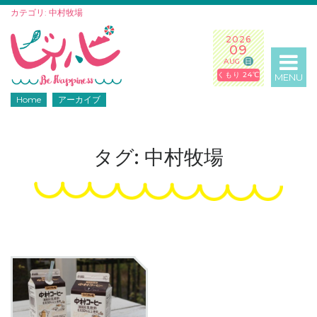
カテゴリ: 中村牧場
2026
09
AUG
日
くもり 24℃
MENU
Home
アーカイブ
タグ: 中村牧場