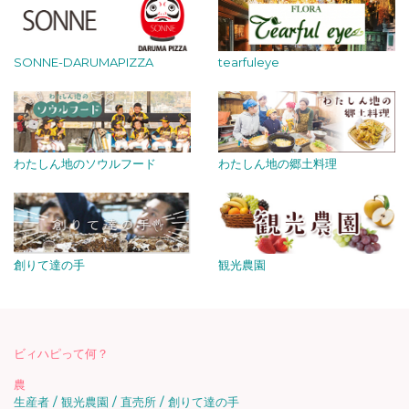
SONNE-DARUMAPIZZA
tearfuleye
わたしん地のソウルフード
わたしん地の郷土料理
創りて達の手
観光農園
ビィハピって何？
農
生産者
観光農園
直売所
創りて達の手