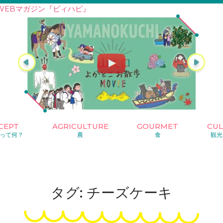
WEBマガジン『ビィハピ』
CEPT
AGRICULTURE
GOURMET
CU
って何？
農
食
観光
タグ: チーズケーキ