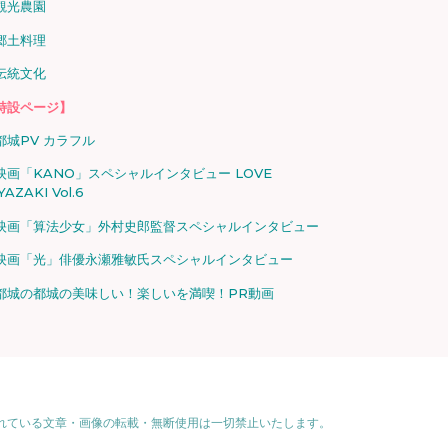
観光農園
郷土料理
伝統文化
特設ページ】
都城PV カラフル
映画「KANO」スペシャルインタビュー LOVE
YAZAKI Vol.6
映画「算法少女」外村史郎監督スペシャルインタビュー
映画「光」俳優永瀬雅敏氏スペシャルインタビュー
都城の都城の美味しい！楽しいを満喫！PR動画
れている文章・画像の転載・無断使用は一切禁止いたします。