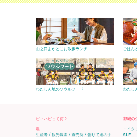
山之口よかとこお散歩ランチ
ごはん
わたしん地のソウルフード
わたし
ビィハピって何？
都城の
農
イタ
生産者
観光農園
直売所
創りて達の手
SLF