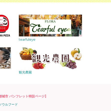
tearfuleye
観光農園
都城市 パンフレット特設ページ】
ソウルフード