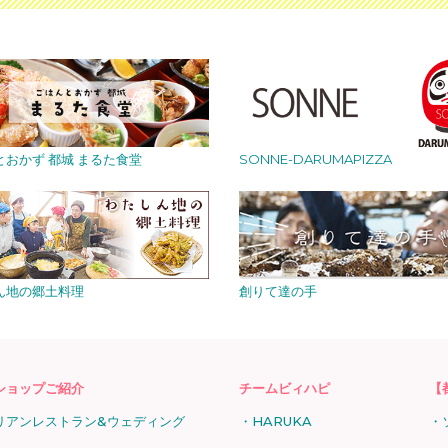
とおかず 都城 まるた食堂
SONNE-DARUMAPIZZA
ん地の郷土料理
創りて達の手
ショップご紹介
チームビィハピ
【
リアンレストラン&ウェディング
HARUKA