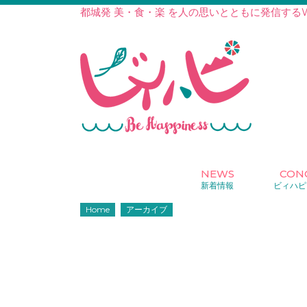
都城発 美・食・楽 を人の思いとともに発信する
NEWS
CON
新着情報
ビィハピ
Home
アーカイブ