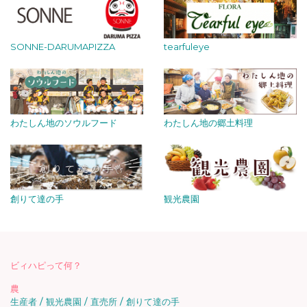
SONNE-DARUMAPIZZA
tearfuleye
わたしん地のソウルフード
わたしん地の郷土料理
創りて達の手
観光農園
ビィハピって何？
農
生産者
観光農園
直売所
創りて達の手