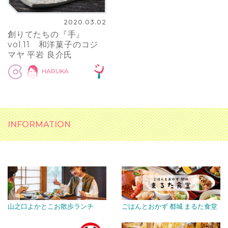
2020.03.02
創りてたちの『手』
vol.11 和洋菓子のコジ
マヤ 平岩 良介氏
HARUKA
INFORMATION
山之口よかとこお散歩ランチ
ごはんとおかず 都城 まるた食堂