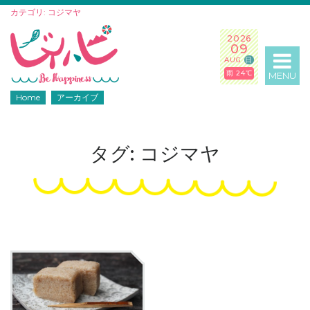
カテゴリ: コジマヤ
2026
09
AUG
日
雨 24℃
MENU
Home
アーカイブ
タグ: コジマヤ