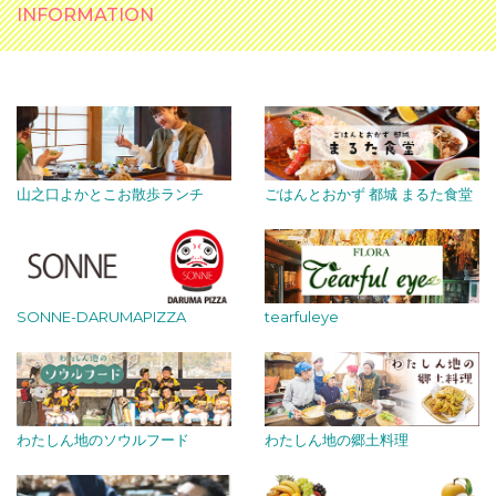
INFORMATION
山之口よかとこお散歩ランチ
ごはんとおかず 都城 まるた食堂
SONNE-DARUMAPIZZA
tearfuleye
わたしん地のソウルフード
わたしん地の郷土料理