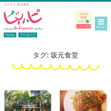
カテゴリ: 坂元食堂
2026
09
AUG
日
くもり 25℃
MENU
Home
アーカイブ
タグ: 坂元食堂