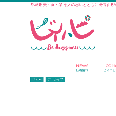
都城発 美・食・楽 を人の思いとともに発信する
NEWS
CON
新着情報
ビィハピ
Home
アーカイブ