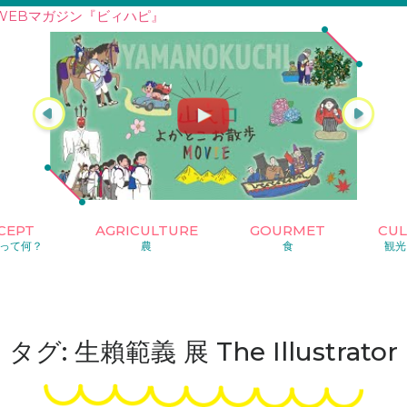
WEBマガジン『ビィハピ』
CEPT
AGRICULTURE
GOURMET
CU
って何？
農
食
観光
タグ: 生賴範義 展 The Illustrator