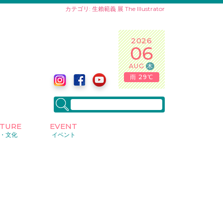
カテゴリ: 生賴範義 展 The Illustrator
2026
06
AUG
木
雨 29℃
LTURE
EVENT
・文化
イベント