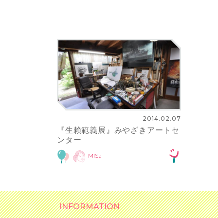
2014.02.07
『生賴範義展』みやざきアートセ
ンター
MISa
INFORMATION