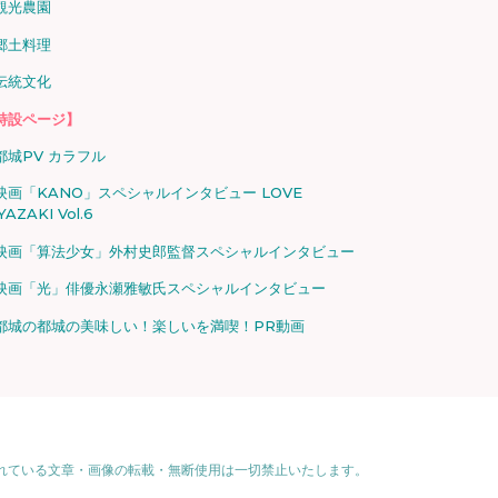
観光農園
郷土料理
伝統文化
特設ページ】
都城PV カラフル
映画「KANO」スペシャルインタビュー LOVE
YAZAKI Vol.6
映画「算法少女」外村史郎監督スペシャルインタビュー
映画「光」俳優永瀬雅敏氏スペシャルインタビュー
都城の都城の美味しい！楽しいを満喫！PR動画
れている文章・画像の転載・無断使用は一切禁止いたします。