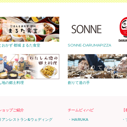
とおかず 都城 まるた食堂
SONNE-DARUMAPIZZA
ん地の郷土料理
創りて達の手
ショップご紹介
チームビィハピ
【
リアンレストラン&ウェディング
HARUKA