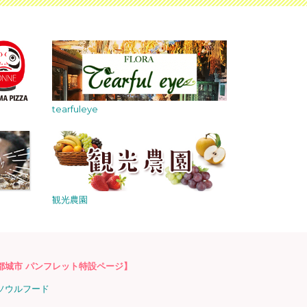
tearfuleye
観光農園
都城市 パンフレット特設ページ】
ソウルフード