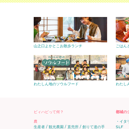
山之口よかとこお散歩ランチ
ごはん
わたしん地のソウルフード
わたし
ビィハピって何？
都城の
農
イタ
生産者
観光農園
直売所
創りて達の手
SLF